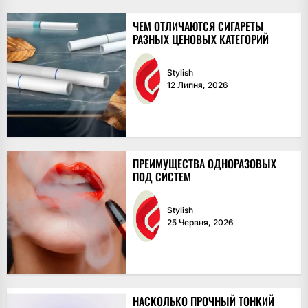
ЧЕМ ОТЛИЧАЮТСЯ СИГАРЕТЫ
РАЗНЫХ ЦЕНОВЫХ КАТЕГОРИЙ
Stylish
12 Липня, 2026
ПРЕИМУЩЕСТВА ОДНОРАЗОВЫХ
ПОД СИСТЕМ
Stylish
25 Червня, 2026
НАСКОЛЬКО ПРОЧНЫЙ ТОНКИЙ