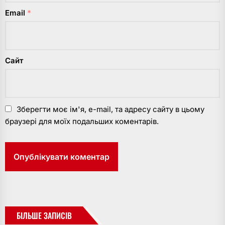
Email
*
Сайт
Зберегти моє ім'я, e-mail, та адресу сайту в цьому
браузері для моїх подальших коментарів.
БІЛЬШЕ ЗАПИСІВ