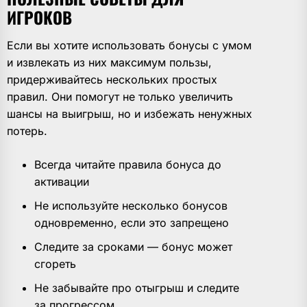
ИГРОКОВ
Если вы хотите использовать бонусы с умом
и извлекать из них максимум пользы,
придерживайтесь нескольких простых
правил. Они помогут не только увеличить
шансы на выигрыш, но и избежать ненужных
потерь.
Всегда читайте правила бонуса до
активации
Не используйте несколько бонусов
одновременно, если это запрещено
Следите за сроками — бонус может
сгореть
Не забывайте про отыгрыш и следите
за прогрессом