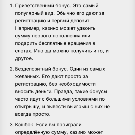
Приветственный бонус. Это самый
популярный вид. Обычно его дают за
регистрацию и первый депозит.
Например, казино может удвоить
сумму первого пополнения или
подарить бесплатные вращения в
слотах. Иногда можно получить и то, и
другое.
Бездепозитный бонус. Один из самых
желанных. Его дают просто за
регистрацию, без необходимости
вносить деньги. Правда, такие бонусы
часто идут с большими условиями по
отыгрышу, и вывести выигрыш с них не
всегда просто.
Кэшбэк. Если вы проиграли
определённую сумму, казино может