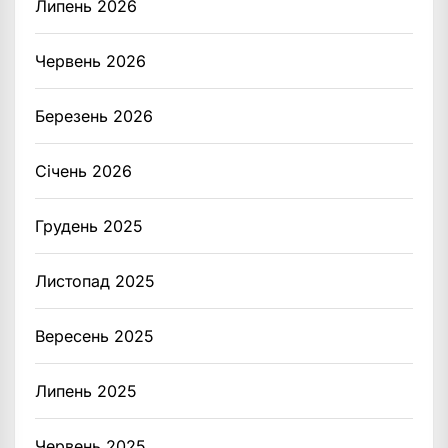
Липень 2026
Червень 2026
Березень 2026
Січень 2026
Грудень 2025
Листопад 2025
Вересень 2025
Липень 2025
Червень 2025