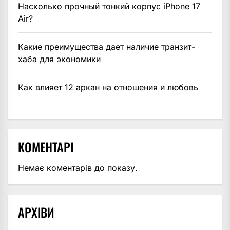
Насколько прочный тонкий корпус iPhone 17
Air?
Какие преимущества дает наличие транзит-
хаба для экономики
Как влияет 12 аркан на отношения и любовь
КОМЕНТАРІ
Немає коментарів до показу.
АРХІВИ