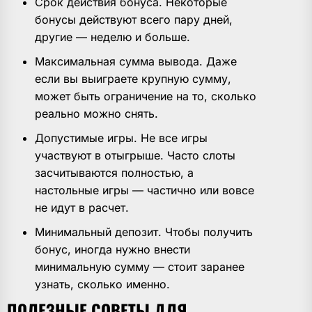
Срок действия бонуса. Некоторые
бонусы действуют всего пару дней,
другие — неделю и больше.
Максимальная сумма вывода. Даже
если вы выиграете крупную сумму,
может быть ограничение на то, сколько
реально можно снять.
Допустимые игры. Не все игры
участвуют в отыгрыше. Часто слоты
засчитываются полностью, а
настольные игры — частично или вовсе
не идут в расчет.
Минимальный депозит. Чтобы получить
бонус, иногда нужно внести
минимальную сумму — стоит заранее
узнать, сколько именно.
ПОЛЕЗНЫЕ СОВЕТЫ ДЛЯ