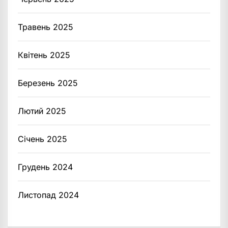
Травень 2025
Квітень 2025
Березень 2025
Лютий 2025
Січень 2025
Грудень 2024
Листопад 2024