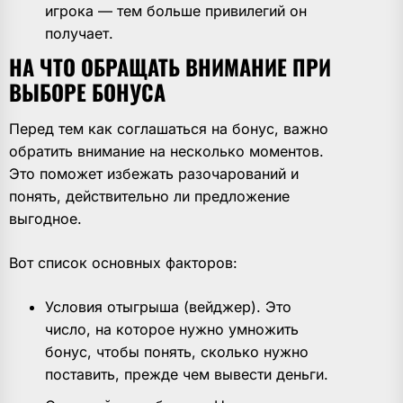
игрока — тем больше привилегий он
получает.
НА ЧТО ОБРАЩАТЬ ВНИМАНИЕ ПРИ
ВЫБОРЕ БОНУСА
Перед тем как соглашаться на бонус, важно
обратить внимание на несколько моментов.
Это поможет избежать разочарований и
понять, действительно ли предложение
выгодное.
Вот список основных факторов:
Условия отыгрыша (вейджер). Это
число, на которое нужно умножить
бонус, чтобы понять, сколько нужно
поставить, прежде чем вывести деньги.