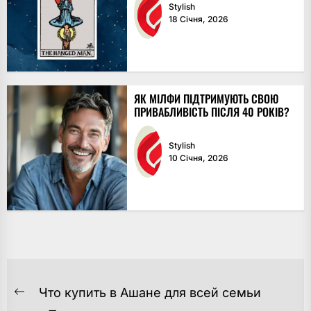
Stylish
18 Січня, 2026
ЯК МІЛФИ ПІДТРИМУЮТЬ СВОЮ
ПРИВАБЛИВІСТЬ ПІСЛЯ 40 РОКІВ?
Stylish
10 Січня, 2026
НАВІГАЦІЯ
Что купить в Ашане для всей семьи
Попередній